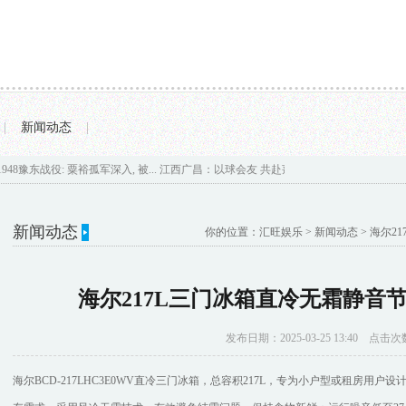
|
新闻动态
|
8豫东战役: 粟裕孤军深入, 被...
江西广昌：以球会友 共赴莲乡...
李云霄的国风旗袍妆造, 超ni
新闻动态
你的位置：
汇旺娱乐
>
新闻动态
> 海尔
海尔217L三门冰箱直冷无霜静音
发布日期：2025-03-25 13:40 点击次
海尔BCD-217LHC3E0WV直冷三门冰箱，总容积217L，专为小户型或租房用户设