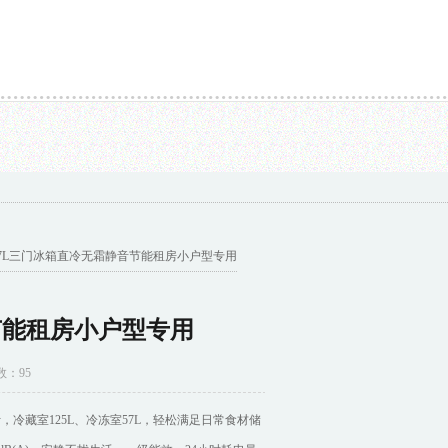
ce的...
三国杀: 老版本的模拟渣权? 有中...
上世纪20年代, 奉系军阀装备的几...
217L三门冰箱直冷无霜静音节能租房小户型专用
节能租房小户型专用
数：95
计，冷藏室125L、冷冻室57L，轻松满足日常食材储