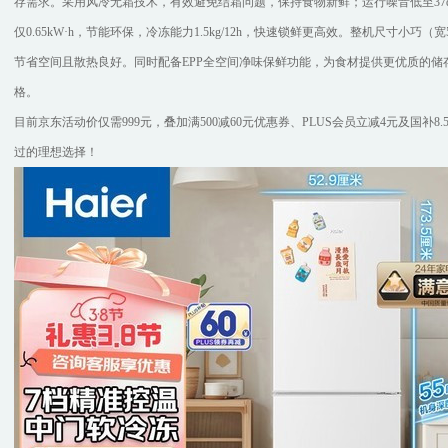
存需求。采用风冷无霜技术，有效避免结霜问题，保持食物新鲜；运行噪音低至37d
仅0.65kW·h，节能环保，冷冻能力1.5kg/12h，快速锁鲜更高效。整机尺寸小巧（宽5
节省空间且散热良好。同时配备EPP全空间净味保鲜功能，为食材提供更优质的
格。
目前京东活动价仅需999元，叠加满500减60元优惠券、PLUS会员立减4元及国补8.
过的理想选择！