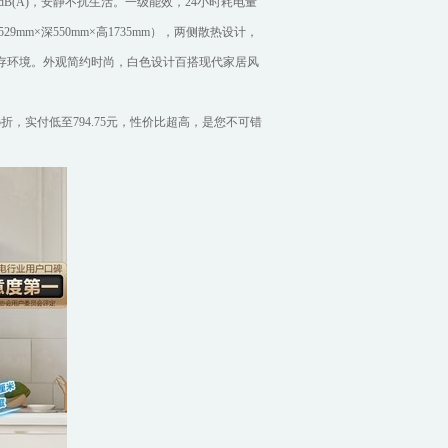
B(A)，安静不扰生活。一级能效，24小时耗电量
29mm×深550mm×高1735mm），两侧散热设计，
储存环境。外观简约时尚，白色设计百搭现代家居风
5折，实付低至794.75元，性价比超高，是您不可错