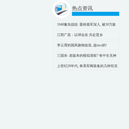
热点资讯
1948豫东战役: 粟裕孤军深入, 被30万敌
军包
江西广昌：以球会友 共赴莲乡
李云霄的国风旗袍妆造, 超nice的!
三国杀: 老版本的模拟渣权? 有中生无神
将
上世纪20年代, 奉系军阀装备的几种坦克